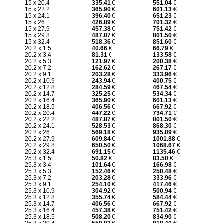
15 x 20.4
335.41
€
551.04
€
15 x 22.2
365.90
€
601.13
€
15 x 24.1
396.40
€
651.23
€
15 x 26
426.89
€
701.32
€
15 x 27.9
457.38
€
751.42
€
15 x 29.8
487.87
€
801.50
€
15 x 32.4
518.36
€
851.60
€
20.2 x 1.5
40.66
€
66.79
€
20.2 x 3.4
81.31
€
133.58
€
20.2 x 5.3
121.97
€
200.38
€
20.2 x 7.2
162.62
€
267.17
€
20.2 x 9.1
203.28
€
333.96
€
20.2 x 10.9
243.94
€
400.75
€
20.2 x 12.8
284.59
€
467.54
€
20.2 x 14.7
325.25
€
534.34
€
20.2 x 16.4
365.90
€
601.13
€
20.2 x 18.5
406.56
€
667.92
€
20.2 x 20.4
447.22
€
734.71
€
20.2 x 22.2
487.87
€
801.50
€
20.2 x 24.1
528.53
€
868.30
€
20.2 x 26
569.18
€
935.09
€
20.2 x 27.9
609.84
€
1001.88
€
20.2 x 29.8
650.50
€
1068.67
€
20.2 x 32.4
691.15
€
1135.46
€
25.3 x 1.5
50.82
€
83.50
€
25.3 x 3.4
101.64
€
166.98
€
25.3 x 5.3
152.46
€
250.48
€
25.3 x 7.2
203.28
€
333.96
€
25.3 x 9.1
254.10
€
417.46
€
25.3 x 10.9
304.92
€
500.94
€
25.3 x 12.8
355.74
€
584.44
€
25.3 x 14.7
406.56
€
667.92
€
25.3 x 16.4
457.38
€
751.42
€
25.3 x 18.5
508.20
€
834.90
€