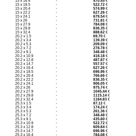
15 x 16.4
-
470.45
€
15 x 18.5
-
522.72
€
15 x 20.4
-
574.99
€
15 x 22.2
-
627.26
€
15 x 24.1
-
679.54
€
15 x 26
-
731.81
€
15 x 27.9
-
784.08
€
15 x 29.8
-
836.35
€
15 x 32.4
-
888.62
€
20.2 x 1.5
-
69.70
€
20.2 x 3.4
-
139.39
€
20.2 x 5.3
-
209.09
€
20.2 x 7.2
-
278.78
€
20.2 x 9.1
-
348.48
€
20.2 x 10.9
-
418.18
€
20.2 x 12.8
-
487.87
€
20.2 x 14.7
-
557.57
€
20.2 x 16.4
-
627.26
€
20.2 x 18.5
-
696.96
€
20.2 x 20.4
-
766.66
€
20.2 x 22.2
-
836.35
€
20.2 x 24.1
-
906.05
€
20.2 x 26
-
975.74
€
20.2 x 27.9
-
1045.44
€
20.2 x 29.8
-
1115.14
€
20.2 x 32.4
-
1184.83
€
25.3 x 1.5
-
87.12
€
25.3 x 3.4
-
174.24
€
25.3 x 5.3
-
261.36
€
25.3 x 7.2
-
348.48
€
25.3 x 9.1
-
435.60
€
25.3 x 10.9
-
522.72
€
25.3 x 12.8
-
609.84
€
25.3 x 14.7
-
696.96
€
25.3 x 16.4
-
784.08
€