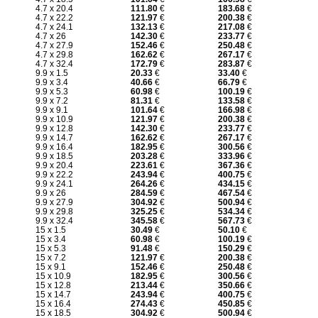
4.7 x 20.4
111.80
€
183.68
€
4.7 x 22.2
121.97
€
200.38
€
4.7 x 24.1
132.13
€
217.08
€
4.7 x 26
142.30
€
233.77
€
4.7 x 27.9
152.46
€
250.48
€
4.7 x 29.8
162.62
€
267.17
€
4.7 x 32.4
172.79
€
283.87
€
9.9 x 1.5
20.33
€
33.40
€
9.9 x 3.4
40.66
€
66.79
€
9.9 x 5.3
60.98
€
100.19
€
9.9 x 7.2
81.31
€
133.58
€
9.9 x 9.1
101.64
€
166.98
€
9.9 x 10.9
121.97
€
200.38
€
9.9 x 12.8
142.30
€
233.77
€
9.9 x 14.7
162.62
€
267.17
€
9.9 x 16.4
182.95
€
300.56
€
9.9 x 18.5
203.28
€
333.96
€
9.9 x 20.4
223.61
€
367.36
€
9.9 x 22.2
243.94
€
400.75
€
9.9 x 24.1
264.26
€
434.15
€
9.9 x 26
284.59
€
467.54
€
9.9 x 27.9
304.92
€
500.94
€
9.9 x 29.8
325.25
€
534.34
€
9.9 x 32.4
345.58
€
567.73
€
15 x 1.5
30.49
€
50.10
€
15 x 3.4
60.98
€
100.19
€
15 x 5.3
91.48
€
150.29
€
15 x 7.2
121.97
€
200.38
€
15 x 9.1
152.46
€
250.48
€
15 x 10.9
182.95
€
300.56
€
15 x 12.8
213.44
€
350.66
€
15 x 14.7
243.94
€
400.75
€
15 x 16.4
274.43
€
450.85
€
15 x 18.5
304.92
€
500.94
€