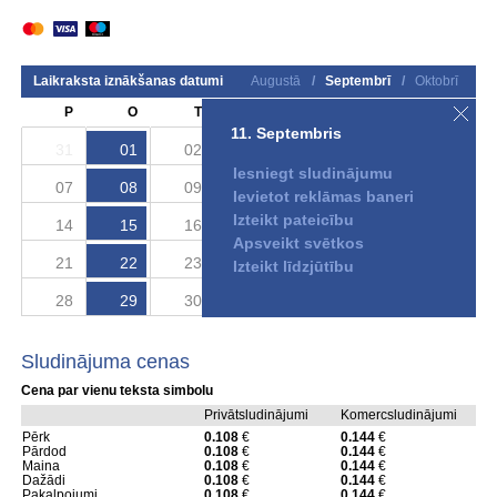
Laikraksta iznākšanas datumi
Augustā
/
Septembrī
/
Oktobrī
P
O
T
C
P
S
S
11. Septembris
31
01
02
03
04
05
06
Iesniegt sludinājumu
07
08
09
10
11
12
13
Ievietot reklāmas baneri
Izteikt pateicību
14
15
16
17
18
19
20
Apsveikt svētkos
21
22
23
24
25
26
27
Izteikt līdzjūtību
28
29
30
01
02
03
04
Sludinājuma cenas
Cena par vienu teksta simbolu
Privātsludinājumi
Komercsludinājumi
Pērk
0.108
€
0.144
€
Pārdod
0.108
€
0.144
€
Maina
0.108
€
0.144
€
Dažādi
0.108
€
0.144
€
Pakalpojumi
0.108
€
0.144
€