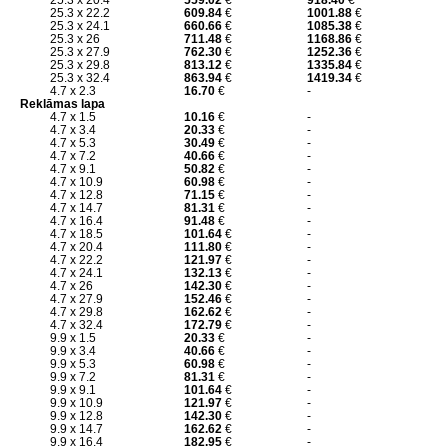
25.3 x 20.4
559.02
€
918.40
€
25.3 x 22.2
609.84
€
1001.88
€
25.3 x 24.1
660.66
€
1085.38
€
25.3 x 26
711.48
€
1168.86
€
25.3 x 27.9
762.30
€
1252.36
€
25.3 x 29.8
813.12
€
1335.84
€
25.3 x 32.4
863.94
€
1419.34
€
4.7 x 2.3
16.70
€
-
Reklāmas lapa
4.7 x 1.5
10.16
€
-
4.7 x 3.4
20.33
€
-
4.7 x 5.3
30.49
€
-
4.7 x 7.2
40.66
€
-
4.7 x 9.1
50.82
€
-
4.7 x 10.9
60.98
€
-
4.7 x 12.8
71.15
€
-
4.7 x 14.7
81.31
€
-
4.7 x 16.4
91.48
€
-
4.7 x 18.5
101.64
€
-
4.7 x 20.4
111.80
€
-
4.7 x 22.2
121.97
€
-
4.7 x 24.1
132.13
€
-
4.7 x 26
142.30
€
-
4.7 x 27.9
152.46
€
-
4.7 x 29.8
162.62
€
-
4.7 x 32.4
172.79
€
-
9.9 x 1.5
20.33
€
-
9.9 x 3.4
40.66
€
-
9.9 x 5.3
60.98
€
-
9.9 x 7.2
81.31
€
-
9.9 x 9.1
101.64
€
-
9.9 x 10.9
121.97
€
-
9.9 x 12.8
142.30
€
-
9.9 x 14.7
162.62
€
-
9.9 x 16.4
182.95
€
-