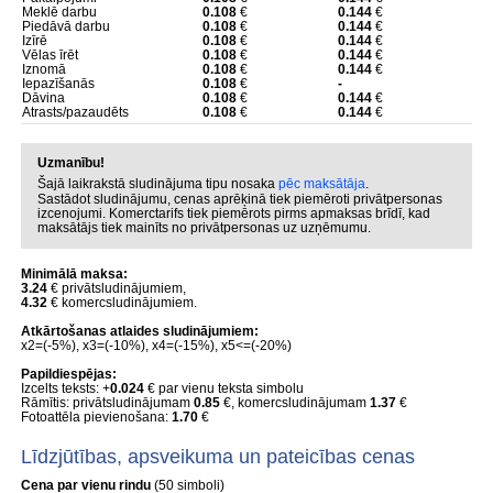
Meklē darbu
0.108
€
0.144
€
Piedāvā darbu
0.108
€
0.144
€
Izīrē
0.108
€
0.144
€
Vēlas īrēt
0.108
€
0.144
€
Iznomā
0.108
€
0.144
€
Iepazīšanās
0.108
€
-
Dāvina
0.108
€
0.144
€
Atrasts/pazaudēts
0.108
€
0.144
€
Uzmanību!
Šajā laikrakstā sludinājuma tipu nosaka
pēc maksātāja
.
Sastādot sludinājumu, cenas aprēķinā tiek piemēroti privātpersonas
izcenojumi. Komerctarifs tiek piemērots pirms apmaksas brīdī, kad
maksātājs tiek mainīts no privātpersonas uz uzņēmumu.
Minimālā maksa:
3.24
€ privātsludinājumiem,
4.32
€ komercsludinājumiem.
Atkārtošanas atlaides sludinājumiem:
x2=(-5%), x3=(-10%), x4=(-15%), x5<=(-20%)
Papildiespējas:
Izcelts teksts: +
0.024
€ par vienu teksta simbolu
Rāmītis: privātsludinājumam
0.85
€, komercsludinājumam
1.37
€
Fotoattēla pievienošana:
1.70
€
Līdzjūtības, apsveikuma un pateicības cenas
Cena par vienu rindu
(50 simboli)