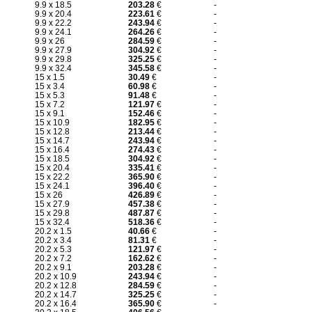
9.9 x 18.5
203.28
€
-
9.9 x 20.4
223.61
€
-
9.9 x 22.2
243.94
€
-
9.9 x 24.1
264.26
€
-
9.9 x 26
284.59
€
-
9.9 x 27.9
304.92
€
-
9.9 x 29.8
325.25
€
-
9.9 x 32.4
345.58
€
-
15 x 1.5
30.49
€
-
15 x 3.4
60.98
€
-
15 x 5.3
91.48
€
-
15 x 7.2
121.97
€
-
15 x 9.1
152.46
€
-
15 x 10.9
182.95
€
-
15 x 12.8
213.44
€
-
15 x 14.7
243.94
€
-
15 x 16.4
274.43
€
-
15 x 18.5
304.92
€
-
15 x 20.4
335.41
€
-
15 x 22.2
365.90
€
-
15 x 24.1
396.40
€
-
15 x 26
426.89
€
-
15 x 27.9
457.38
€
-
15 x 29.8
487.87
€
-
15 x 32.4
518.36
€
-
20.2 x 1.5
40.66
€
-
20.2 x 3.4
81.31
€
-
20.2 x 5.3
121.97
€
-
20.2 x 7.2
162.62
€
-
20.2 x 9.1
203.28
€
-
20.2 x 10.9
243.94
€
-
20.2 x 12.8
284.59
€
-
20.2 x 14.7
325.25
€
-
20.2 x 16.4
365.90
€
-