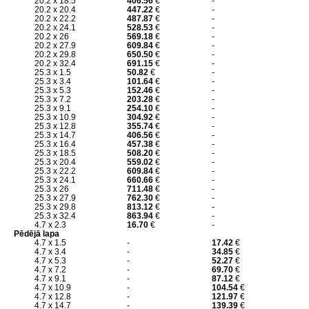
20.2 x 18.5
406.56
€
-
20.2 x 20.4
447.22
€
-
20.2 x 22.2
487.87
€
-
20.2 x 24.1
528.53
€
-
20.2 x 26
569.18
€
-
20.2 x 27.9
609.84
€
-
20.2 x 29.8
650.50
€
-
20.2 x 32.4
691.15
€
-
25.3 x 1.5
50.82
€
-
25.3 x 3.4
101.64
€
-
25.3 x 5.3
152.46
€
-
25.3 x 7.2
203.28
€
-
25.3 x 9.1
254.10
€
-
25.3 x 10.9
304.92
€
-
25.3 x 12.8
355.74
€
-
25.3 x 14.7
406.56
€
-
25.3 x 16.4
457.38
€
-
25.3 x 18.5
508.20
€
-
25.3 x 20.4
559.02
€
-
25.3 x 22.2
609.84
€
-
25.3 x 24.1
660.66
€
-
25.3 x 26
711.48
€
-
25.3 x 27.9
762.30
€
-
25.3 x 29.8
813.12
€
-
25.3 x 32.4
863.94
€
-
4.7 x 2.3
16.70
€
-
Pēdējā lapa
4.7 x 1.5
-
17.42
€
4.7 x 3.4
-
34.85
€
4.7 x 5.3
-
52.27
€
4.7 x 7.2
-
69.70
€
4.7 x 9.1
-
87.12
€
4.7 x 10.9
-
104.54
€
4.7 x 12.8
-
121.97
€
4.7 x 14.7
-
139.39
€