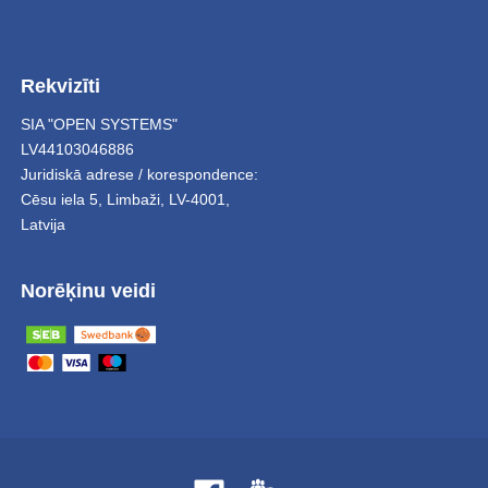
Rekvizīti
SIA "OPEN SYSTEMS"
LV44103046886
Juridiskā adrese / korespondence:
Cēsu iela 5
,
Limbaži
,
LV-4001,
Latvija
Norēķinu veidi