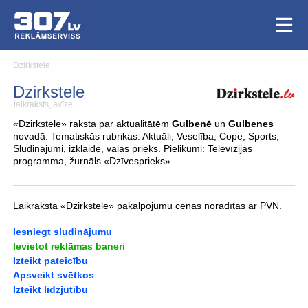
Dzirkstele
Dzirkstele
laikraksts, avīze
«Dzirkstele» raksta par aktualitātēm
Gulbenē
un
Gulbenes
novadā. Tematiskās rubrikas: Aktuāli, Veselība, Cope, Sports,
Sludinājumi, izklaide, vaļas prieks. Pielikumi: Televīzijas
programma, žurnāls «Dzīvesprieks».
Laikraksta «Dzirkstele» pakalpojumu cenas norādītas ar PVN.
Iesniegt sludinājumu
Ievietot reklāmas baneri
Izteikt pateicību
Apsveikt svētkos
Izteikt līdzjūtību