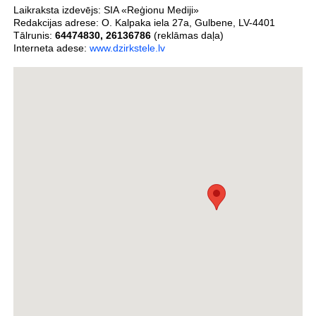
Laikraksta izdevējs:
SIA «Reģionu Mediji»
Redakcijas adrese:
O. Kalpaka iela 27a
,
Gulbene
,
LV-4401
Tālrunis:
64474830
,
26136786
(reklāmas daļa)
Interneta adese:
www.dzirkstele.lv