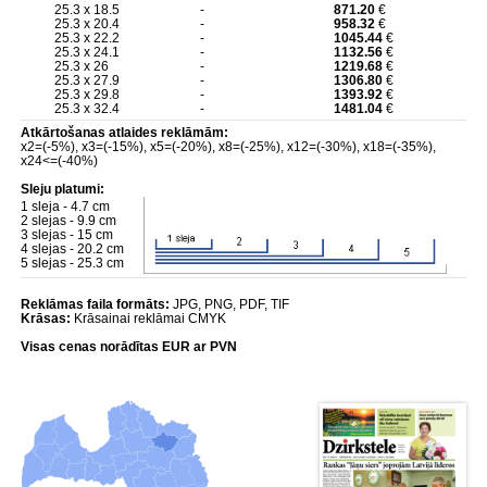
25.3 x 18.5
-
871.20
€
25.3 x 20.4
-
958.32
€
25.3 x 22.2
-
1045.44
€
25.3 x 24.1
-
1132.56
€
25.3 x 26
-
1219.68
€
25.3 x 27.9
-
1306.80
€
25.3 x 29.8
-
1393.92
€
25.3 x 32.4
-
1481.04
€
Atkārtošanas atlaides reklāmām:
x2=(-5%), x3=(-15%), x5=(-20%), x8=(-25%), x12=(-30%), x18=(-35%),
x24<=(-40%)
Sleju platumi:
1 sleja - 4.7 cm
2 slejas - 9.9 cm
3 slejas - 15 cm
4 slejas - 20.2 cm
5 slejas - 25.3 cm
Reklāmas faila formāts:
JPG, PNG, PDF, TIF
Krāsas:
Krāsainai reklāmai CMYK
Visas cenas norādītas EUR ar PVN