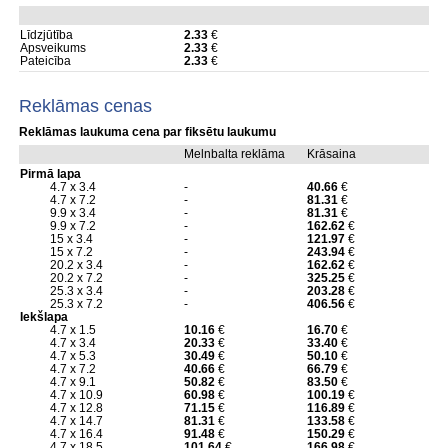
Līdzjūtība
2.33
€
Apsveikums
2.33
€
Pateicība
2.33
€
Reklāmas cenas
Reklāmas laukuma cena par fiksētu laukumu
Melnbalta reklāma
Krāsaina
Pirmā lapa
4.7 x 3.4
-
40.66
€
4.7 x 7.2
-
81.31
€
9.9 x 3.4
-
81.31
€
9.9 x 7.2
-
162.62
€
15 x 3.4
-
121.97
€
15 x 7.2
-
243.94
€
20.2 x 3.4
-
162.62
€
20.2 x 7.2
-
325.25
€
25.3 x 3.4
-
203.28
€
25.3 x 7.2
-
406.56
€
Iekšlapa
4.7 x 1.5
10.16
€
16.70
€
4.7 x 3.4
20.33
€
33.40
€
4.7 x 5.3
30.49
€
50.10
€
4.7 x 7.2
40.66
€
66.79
€
4.7 x 9.1
50.82
€
83.50
€
4.7 x 10.9
60.98
€
100.19
€
4.7 x 12.8
71.15
€
116.89
€
4.7 x 14.7
81.31
€
133.58
€
4.7 x 16.4
91.48
€
150.29
€
4.7 x 18.5
101.64
€
166.98
€