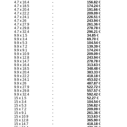
4.7 x 16.4
-
156.82
€
4.7 x 18.5
-
174.24
€
4.7 x 20.4
-
191.66
€
4.7 x 22.2
-
209.09
€
4.7 x 24.1
-
226.51
€
4.7 x 26
-
243.94
€
4.7 x 27.9
-
261.36
€
4.7 x 29.8
-
278.78
€
4.7 x 32.4
-
296.21
€
9.9 x 1.5
-
34.85
€
9.9 x 3.4
-
69.70
€
9.9 x 5.3
-
104.54
€
9.9 x 7.2
-
139.39
€
9.9 x 9.1
-
174.24
€
9.9 x 10.9
-
209.09
€
9.9 x 12.8
-
243.94
€
9.9 x 14.7
-
278.78
€
9.9 x 16.4
-
313.63
€
9.9 x 18.5
-
348.48
€
9.9 x 20.4
-
383.33
€
9.9 x 22.2
-
418.18
€
9.9 x 24.1
-
453.02
€
9.9 x 26
-
487.87
€
9.9 x 27.9
-
522.72
€
9.9 x 29.8
-
557.57
€
9.9 x 32.4
-
592.42
€
15 x 1.5
-
52.27
€
15 x 3.4
-
104.54
€
15 x 5.3
-
156.82
€
15 x 7.2
-
209.09
€
15 x 9.1
-
261.36
€
15 x 10.9
-
313.63
€
15 x 12.8
-
365.90
€
15 x 14.7
-
418.18
€