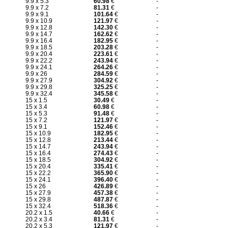
9.9 x 5.3
60.98
€
-
9.9 x 7.2
81.31
€
-
9.9 x 9.1
101.64
€
-
9.9 x 10.9
121.97
€
-
9.9 x 12.8
142.30
€
-
9.9 x 14.7
162.62
€
-
9.9 x 16.4
182.95
€
-
9.9 x 18.5
203.28
€
-
9.9 x 20.4
223.61
€
-
9.9 x 22.2
243.94
€
-
9.9 x 24.1
264.26
€
-
9.9 x 26
284.59
€
-
9.9 x 27.9
304.92
€
-
9.9 x 29.8
325.25
€
-
9.9 x 32.4
345.58
€
-
15 x 1.5
30.49
€
-
15 x 3.4
60.98
€
-
15 x 5.3
91.48
€
-
15 x 7.2
121.97
€
-
15 x 9.1
152.46
€
-
15 x 10.9
182.95
€
-
15 x 12.8
213.44
€
-
15 x 14.7
243.94
€
-
15 x 16.4
274.43
€
-
15 x 18.5
304.92
€
-
15 x 20.4
335.41
€
-
15 x 22.2
365.90
€
-
15 x 24.1
396.40
€
-
15 x 26
426.89
€
-
15 x 27.9
457.38
€
-
15 x 29.8
487.87
€
-
15 x 32.4
518.36
€
-
20.2 x 1.5
40.66
€
-
20.2 x 3.4
81.31
€
-
20.2 x 5.3
121.97
€
-