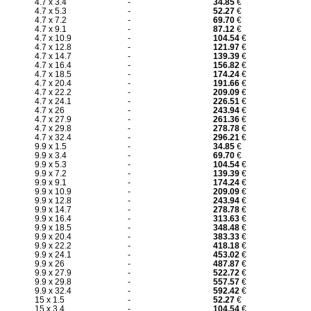
4.7 x 3.4
-
34.85
€
4.7 x 5.3
-
52.27
€
4.7 x 7.2
-
69.70
€
4.7 x 9.1
-
87.12
€
4.7 x 10.9
-
104.54
€
4.7 x 12.8
-
121.97
€
4.7 x 14.7
-
139.39
€
4.7 x 16.4
-
156.82
€
4.7 x 18.5
-
174.24
€
4.7 x 20.4
-
191.66
€
4.7 x 22.2
-
209.09
€
4.7 x 24.1
-
226.51
€
4.7 x 26
-
243.94
€
4.7 x 27.9
-
261.36
€
4.7 x 29.8
-
278.78
€
4.7 x 32.4
-
296.21
€
9.9 x 1.5
-
34.85
€
9.9 x 3.4
-
69.70
€
9.9 x 5.3
-
104.54
€
9.9 x 7.2
-
139.39
€
9.9 x 9.1
-
174.24
€
9.9 x 10.9
-
209.09
€
9.9 x 12.8
-
243.94
€
9.9 x 14.7
-
278.78
€
9.9 x 16.4
-
313.63
€
9.9 x 18.5
-
348.48
€
9.9 x 20.4
-
383.33
€
9.9 x 22.2
-
418.18
€
9.9 x 24.1
-
453.02
€
9.9 x 26
-
487.87
€
9.9 x 27.9
-
522.72
€
9.9 x 29.8
-
557.57
€
9.9 x 32.4
-
592.42
€
15 x 1.5
-
52.27
€
15 x 3.4
-
104.54
€