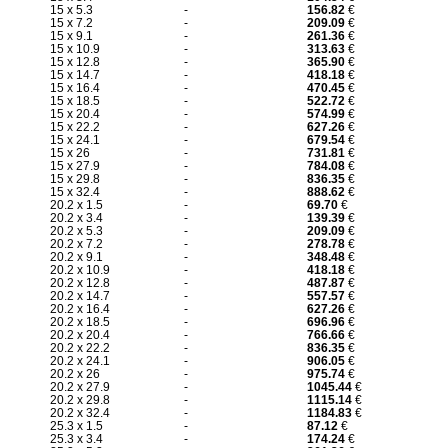
15 x 5.3
-
156.82
€
15 x 7.2
-
209.09
€
15 x 9.1
-
261.36
€
15 x 10.9
-
313.63
€
15 x 12.8
-
365.90
€
15 x 14.7
-
418.18
€
15 x 16.4
-
470.45
€
15 x 18.5
-
522.72
€
15 x 20.4
-
574.99
€
15 x 22.2
-
627.26
€
15 x 24.1
-
679.54
€
15 x 26
-
731.81
€
15 x 27.9
-
784.08
€
15 x 29.8
-
836.35
€
15 x 32.4
-
888.62
€
20.2 x 1.5
-
69.70
€
20.2 x 3.4
-
139.39
€
20.2 x 5.3
-
209.09
€
20.2 x 7.2
-
278.78
€
20.2 x 9.1
-
348.48
€
20.2 x 10.9
-
418.18
€
20.2 x 12.8
-
487.87
€
20.2 x 14.7
-
557.57
€
20.2 x 16.4
-
627.26
€
20.2 x 18.5
-
696.96
€
20.2 x 20.4
-
766.66
€
20.2 x 22.2
-
836.35
€
20.2 x 24.1
-
906.05
€
20.2 x 26
-
975.74
€
20.2 x 27.9
-
1045.44
€
20.2 x 29.8
-
1115.14
€
20.2 x 32.4
-
1184.83
€
25.3 x 1.5
-
87.12
€
25.3 x 3.4
-
174.24
€