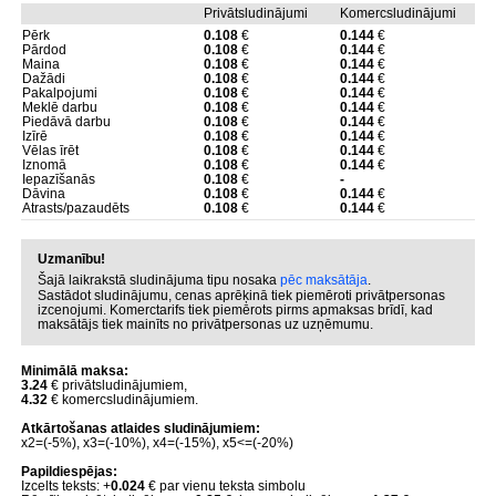
Privātsludinājumi
Komercsludinājumi
Pērk
0.108
€
0.144
€
Pārdod
0.108
€
0.144
€
Maina
0.108
€
0.144
€
Dažādi
0.108
€
0.144
€
Pakalpojumi
0.108
€
0.144
€
Meklē darbu
0.108
€
0.144
€
Piedāvā darbu
0.108
€
0.144
€
Izīrē
0.108
€
0.144
€
Vēlas īrēt
0.108
€
0.144
€
Iznomā
0.108
€
0.144
€
Iepazīšanās
0.108
€
-
Dāvina
0.108
€
0.144
€
Atrasts/pazaudēts
0.108
€
0.144
€
Uzmanību!
Šajā laikrakstā sludinājuma tipu nosaka
pēc maksātāja
.
Sastādot sludinājumu, cenas aprēķinā tiek piemēroti privātpersonas
izcenojumi. Komerctarifs tiek piemērots pirms apmaksas brīdī, kad
maksātājs tiek mainīts no privātpersonas uz uzņēmumu.
Minimālā maksa:
3.24
€ privātsludinājumiem,
4.32
€ komercsludinājumiem.
Atkārtošanas atlaides sludinājumiem:
x2=(-5%), x3=(-10%), x4=(-15%), x5<=(-20%)
Papildiespējas:
Izcelts teksts: +
0.024
€ par vienu teksta simbolu