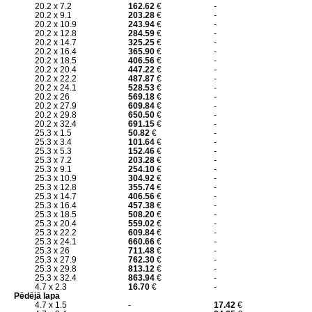
20.2 x 7.2
162.62
€
-
20.2 x 9.1
203.28
€
-
20.2 x 10.9
243.94
€
-
20.2 x 12.8
284.59
€
-
20.2 x 14.7
325.25
€
-
20.2 x 16.4
365.90
€
-
20.2 x 18.5
406.56
€
-
20.2 x 20.4
447.22
€
-
20.2 x 22.2
487.87
€
-
20.2 x 24.1
528.53
€
-
20.2 x 26
569.18
€
-
20.2 x 27.9
609.84
€
-
20.2 x 29.8
650.50
€
-
20.2 x 32.4
691.15
€
-
25.3 x 1.5
50.82
€
-
25.3 x 3.4
101.64
€
-
25.3 x 5.3
152.46
€
-
25.3 x 7.2
203.28
€
-
25.3 x 9.1
254.10
€
-
25.3 x 10.9
304.92
€
-
25.3 x 12.8
355.74
€
-
25.3 x 14.7
406.56
€
-
25.3 x 16.4
457.38
€
-
25.3 x 18.5
508.20
€
-
25.3 x 20.4
559.02
€
-
25.3 x 22.2
609.84
€
-
25.3 x 24.1
660.66
€
-
25.3 x 26
711.48
€
-
25.3 x 27.9
762.30
€
-
25.3 x 29.8
813.12
€
-
25.3 x 32.4
863.94
€
-
4.7 x 2.3
16.70
€
-
Pēdējā lapa
4.7 x 1.5
-
17.42
€