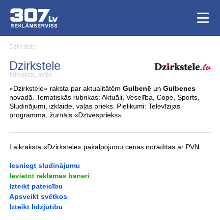
Dzirkstele
Dzirkstele
laikraksts, avīze
«Dzirkstele» raksta par aktualitātēm
Gulbenē
un
Gulbenes
novadā. Tematiskās rubrikas: Aktuāli, Veselība, Cope, Sports,
Sludinājumi, izklaide, vaļas prieks. Pielikumi: Televīzijas
programma, žurnāls «Dzīvesprieks».
Laikraksta «Dzirkstele» pakalpojumu cenas norādītas ar PVN.
Iesniegt sludinājumu
Ievietot reklāmas baneri
Izteikt pateicību
Apsveikt svētkos
Izteikt līdzjūtību