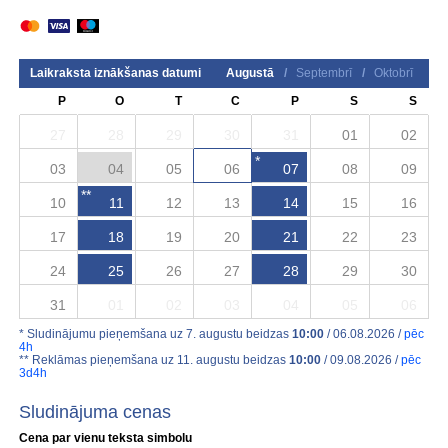
Laikraksta iznākšanas datumi
Augustā
/
Septembrī
/
Oktobrī
P
O
T
C
P
S
S
27
28
29
30
31
01
02
*
03
04
05
06
07
08
09
**
10
11
12
13
14
15
16
17
18
19
20
21
22
23
24
25
26
27
28
29
30
31
01
02
03
04
05
06
* Sludinājumu pieņemšana uz 7. augustu beidzas
10:00
/ 06.08.2026 /
pēc
4h
** Reklāmas pieņemšana uz 11. augustu beidzas
10:00
/ 09.08.2026 /
pēc
3d4h
Sludinājuma cenas
Cena par vienu teksta simbolu