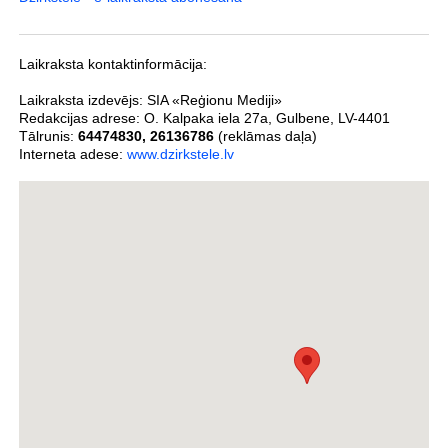
Laikraksta kontaktinformācija:
Laikraksta izdevējs:
SIA «Reģionu Mediji»
Redakcijas adrese:
O. Kalpaka iela 27a
,
Gulbene
,
LV-4401
Tālrunis:
64474830
,
26136786
(reklāmas daļa)
Interneta adese:
www.dzirkstele.lv