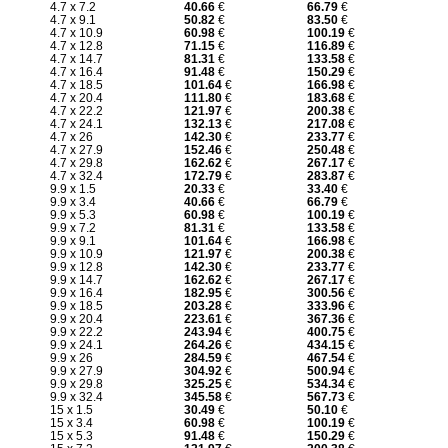
4.7 x 7.2
40.66
€
66.79
€
4.7 x 9.1
50.82
€
83.50
€
4.7 x 10.9
60.98
€
100.19
€
4.7 x 12.8
71.15
€
116.89
€
4.7 x 14.7
81.31
€
133.58
€
4.7 x 16.4
91.48
€
150.29
€
4.7 x 18.5
101.64
€
166.98
€
4.7 x 20.4
111.80
€
183.68
€
4.7 x 22.2
121.97
€
200.38
€
4.7 x 24.1
132.13
€
217.08
€
4.7 x 26
142.30
€
233.77
€
4.7 x 27.9
152.46
€
250.48
€
4.7 x 29.8
162.62
€
267.17
€
4.7 x 32.4
172.79
€
283.87
€
9.9 x 1.5
20.33
€
33.40
€
9.9 x 3.4
40.66
€
66.79
€
9.9 x 5.3
60.98
€
100.19
€
9.9 x 7.2
81.31
€
133.58
€
9.9 x 9.1
101.64
€
166.98
€
9.9 x 10.9
121.97
€
200.38
€
9.9 x 12.8
142.30
€
233.77
€
9.9 x 14.7
162.62
€
267.17
€
9.9 x 16.4
182.95
€
300.56
€
9.9 x 18.5
203.28
€
333.96
€
9.9 x 20.4
223.61
€
367.36
€
9.9 x 22.2
243.94
€
400.75
€
9.9 x 24.1
264.26
€
434.15
€
9.9 x 26
284.59
€
467.54
€
9.9 x 27.9
304.92
€
500.94
€
9.9 x 29.8
325.25
€
534.34
€
9.9 x 32.4
345.58
€
567.73
€
15 x 1.5
30.49
€
50.10
€
15 x 3.4
60.98
€
100.19
€
15 x 5.3
91.48
€
150.29
€