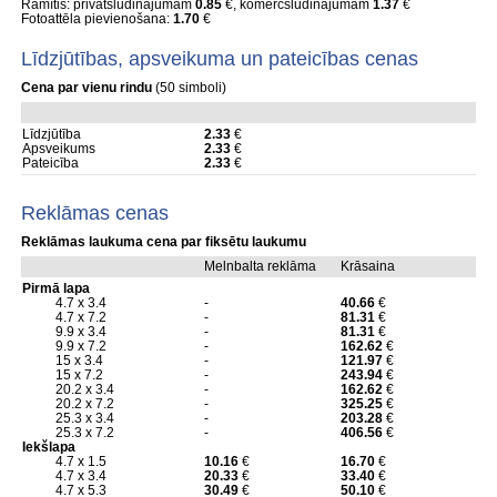
Rāmītis: privātsludinājumam
0.85
€, komercsludinājumam
1.37
€
Fotoattēla pievienošana:
1.70
€
Līdzjūtības, apsveikuma un pateicības cenas
Cena par vienu rindu
(50 simboli)
Līdzjūtība
2.33
€
Apsveikums
2.33
€
Pateicība
2.33
€
Reklāmas cenas
Reklāmas laukuma cena par fiksētu laukumu
Melnbalta reklāma
Krāsaina
Pirmā lapa
4.7 x 3.4
-
40.66
€
4.7 x 7.2
-
81.31
€
9.9 x 3.4
-
81.31
€
9.9 x 7.2
-
162.62
€
15 x 3.4
-
121.97
€
15 x 7.2
-
243.94
€
20.2 x 3.4
-
162.62
€
20.2 x 7.2
-
325.25
€
25.3 x 3.4
-
203.28
€
25.3 x 7.2
-
406.56
€
Iekšlapa
4.7 x 1.5
10.16
€
16.70
€
4.7 x 3.4
20.33
€
33.40
€
4.7 x 5.3
30.49
€
50.10
€