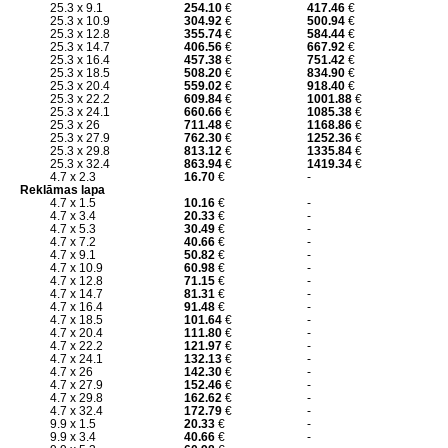
25.3 x 9.1
254.10
€
417.46
€
25.3 x 10.9
304.92
€
500.94
€
25.3 x 12.8
355.74
€
584.44
€
25.3 x 14.7
406.56
€
667.92
€
25.3 x 16.4
457.38
€
751.42
€
25.3 x 18.5
508.20
€
834.90
€
25.3 x 20.4
559.02
€
918.40
€
25.3 x 22.2
609.84
€
1001.88
€
25.3 x 24.1
660.66
€
1085.38
€
25.3 x 26
711.48
€
1168.86
€
25.3 x 27.9
762.30
€
1252.36
€
25.3 x 29.8
813.12
€
1335.84
€
25.3 x 32.4
863.94
€
1419.34
€
4.7 x 2.3
16.70
€
-
Reklāmas lapa
4.7 x 1.5
10.16
€
-
4.7 x 3.4
20.33
€
-
4.7 x 5.3
30.49
€
-
4.7 x 7.2
40.66
€
-
4.7 x 9.1
50.82
€
-
4.7 x 10.9
60.98
€
-
4.7 x 12.8
71.15
€
-
4.7 x 14.7
81.31
€
-
4.7 x 16.4
91.48
€
-
4.7 x 18.5
101.64
€
-
4.7 x 20.4
111.80
€
-
4.7 x 22.2
121.97
€
-
4.7 x 24.1
132.13
€
-
4.7 x 26
142.30
€
-
4.7 x 27.9
152.46
€
-
4.7 x 29.8
162.62
€
-
4.7 x 32.4
172.79
€
-
9.9 x 1.5
20.33
€
-
9.9 x 3.4
40.66
€
-