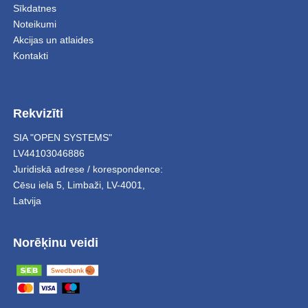
Sīkdatnes
Noteikumi
Akcijas un atlaides
Kontakti
Rekvizīti
SIA "OPEN SYSTEMS"
LV44103046886
Juridiskā adrese / korespondence:
Cēsu iela 5
,
Limbaži
,
LV-4001,
Latvija
Norēķinu veidi