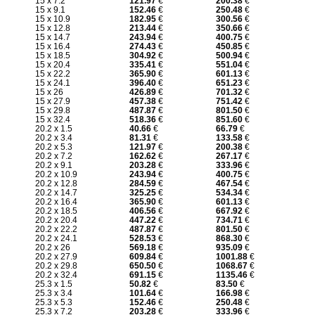
15 x 7.2
121.97
€
200.38
€
15 x 9.1
152.46
€
250.48
€
15 x 10.9
182.95
€
300.56
€
15 x 12.8
213.44
€
350.66
€
15 x 14.7
243.94
€
400.75
€
15 x 16.4
274.43
€
450.85
€
15 x 18.5
304.92
€
500.94
€
15 x 20.4
335.41
€
551.04
€
15 x 22.2
365.90
€
601.13
€
15 x 24.1
396.40
€
651.23
€
15 x 26
426.89
€
701.32
€
15 x 27.9
457.38
€
751.42
€
15 x 29.8
487.87
€
801.50
€
15 x 32.4
518.36
€
851.60
€
20.2 x 1.5
40.66
€
66.79
€
20.2 x 3.4
81.31
€
133.58
€
20.2 x 5.3
121.97
€
200.38
€
20.2 x 7.2
162.62
€
267.17
€
20.2 x 9.1
203.28
€
333.96
€
20.2 x 10.9
243.94
€
400.75
€
20.2 x 12.8
284.59
€
467.54
€
20.2 x 14.7
325.25
€
534.34
€
20.2 x 16.4
365.90
€
601.13
€
20.2 x 18.5
406.56
€
667.92
€
20.2 x 20.4
447.22
€
734.71
€
20.2 x 22.2
487.87
€
801.50
€
20.2 x 24.1
528.53
€
868.30
€
20.2 x 26
569.18
€
935.09
€
20.2 x 27.9
609.84
€
1001.88
€
20.2 x 29.8
650.50
€
1068.67
€
20.2 x 32.4
691.15
€
1135.46
€
25.3 x 1.5
50.82
€
83.50
€
25.3 x 3.4
101.64
€
166.98
€
25.3 x 5.3
152.46
€
250.48
€
25.3 x 7.2
203.28
€
333.96
€