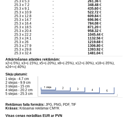
25.3 x 5.3
-
261.36
€
25.3 x 7.2
-
348.48
€
25.3 x 9.1
-
435.60
€
25.3 x 10.9
-
522.72
€
25.3 x 12.8
-
609.84
€
25.3 x 14.7
-
696.96
€
25.3 x 16.4
-
784.08
€
25.3 x 18.5
-
871.20
€
25.3 x 20.4
-
958.32
€
25.3 x 22.2
-
1045.44
€
25.3 x 24.1
-
1132.56
€
25.3 x 26
-
1219.68
€
25.3 x 27.9
-
1306.80
€
25.3 x 29.8
-
1393.92
€
25.3 x 32.4
-
1481.04
€
Atkārtošanas atlaides reklāmām:
x2=(-5%), x3=(-15%), x5=(-20%), x8=(-25%), x12=(-30%), x18=(-35%),
x24<=(-40%)
Sleju platumi:
1 sleja - 4.7 cm
2 slejas - 9.9 cm
3 slejas - 15 cm
4 slejas - 20.2 cm
5 slejas - 25.3 cm
Reklāmas faila formāts:
JPG, PNG, PDF, TIF
Krāsas:
Krāsainai reklāmai CMYK
Visas cenas norādītas EUR ar PVN